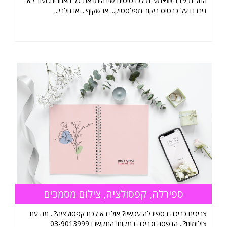
החל מ 119 ₪+מע"מ לכרטיסים שידהימו את כל האחרים..ועוד לא
דיברנו על כרטיס ביקור מפלסטיק... או שקוף... או חלבי...
ספירלה, קפסולציה, צילום מסמכים
צריכים כריכה בספירלה עכשיו? אולי בא לכם קפסולציה?.. מה עם
צילומים?.. הדפסה וכריכה במקום! התקשרו 03-9013999