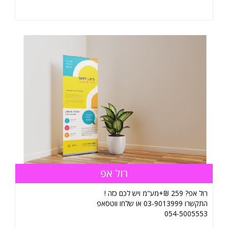
רול אפ
רול אפ? 259 ₪+מע"מ ויש לכם כזה !
התקשרו 03-9013999 או שלחו ווטסאפ
054-5005553