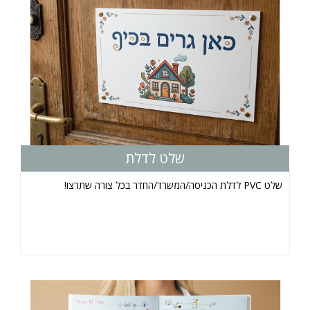
שלט לדלת
שלט PVC לדלת הכניסה/המשרד/החדר בכל צורה שתרצו!