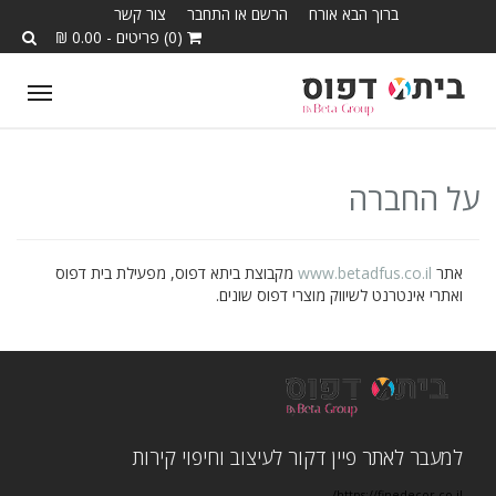
ברוך הבא אורח
הרשם או התחבר
צור קשר
(0) פריטים - 0.00 ₪
ggle
tion
על החברה
אתר
www.betadfus.co.il
מקבוצת ביתא דפוס, מפעילת בית דפוס
ואתרי אינטרנט לשיווק מוצרי דפוס שונים.
למעבר לאתר פיין דקור לעיצוב וחיפוי קירות
https://finedecor.co.il/