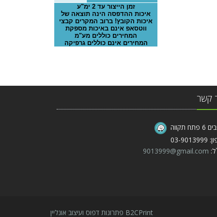
זמן הייצור עד 2 ימ"ע
איכות ההדפסה הינה תוצאה של
איכות הקובץ! ברוב המקרים קבצי
ווטסאפ אינם באיכות מספקת
המחירים כוללים מע"מ
המחירים אינם כוללים גרפיקה
 קשר
פתח תקווה
03-90139
ל:
9013999@gmail.com
B2CPrint פתרונות דפוס ועיצוב אונליין