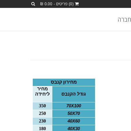
(0) פריטים - 0.00 ₪
חברה
מחירון קנבס
מחיר
גודל הקנבס
ליחידה
350
70
X
100
250
50
X
70
230
40
X
60
180
40
X
30