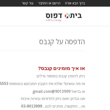
ברוך הבא אורח
הרשם או התחבר
צור קשר
הדפסה על קנבס
אז איך מזמינים קנבס?
ניתן להזמין קנבס במספר גדלים
5553
אז מה עושים? שלחו את הקובץ המבוקש בווטסאפ
9013999@gmail.com
או בדואל
אנו נבדוק האם ניתן להדפיסו ובאיזה איכות
03-9013999
אז... התקשרו, מחכים לכם..