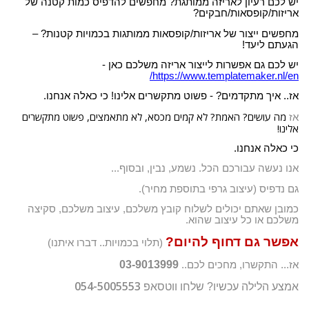
יש לכם רעיון לאריזה ממותגת? מחפשים להדפיס כמות קטנה של
אריזות/קופסאות/חבקים?
מחפשים ייצור של אריזות/קופסאות ממותגות בכמויות קטנות? –
הגעתם ליעד!
יש לכם גם אפשרות לייצור אריזה משלכם כאן -
/
https://www.templatemaker.nl/en
אז.. איך מתקדמים? - פשוט מתקשרים אלינו! כי כאלה אנחנו.
מה עושים? האמת? לא קמים מכסא, לא מתאמצים, פשוט מתקשרים
אז
אלינו!
כי כאלה אנחנו.
אנו נעשה עבורכם הכל. נשמע, נבין, ובסוף...
גם נדפיס (עיצוב גרפי בתוספת מחיר).
כמובן שאתם יכולים לשלוח קובץ משלכם, עיצוב משלכם, סקיצה
משלכם או כל עיצוב שהוא.
אפשר גם דחוף להיום?
(תלוי בכמויות.. דברו איתנו)
03-9013999
אז... התקשרו, מחכים לכם..
054-5005553
אמצע הלילה עכשיו? שלחו ווטסאפ