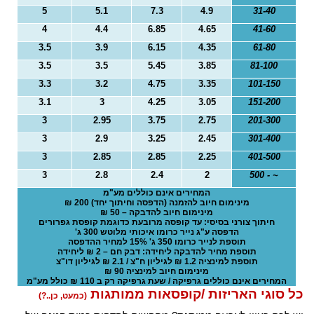
o
5
5.1
7.3
4.9
31-40
n
4
4.4
6.85
4.65
41-60
3.5
3.9
6.15
4.35
61-80
3.5
3.5
5.45
3.85
81-100
3.3
3.2
4.75
3.35
101-150
3.1
3
4.25
3.05
151-200
3
2.95
3.75
2.75
201-300
3
2.9
3.25
2.45
301-400
3
2.85
2.85
2.25
401-500
3
2.8
2.4
2
~ - 500
המחירים אינם כוללים מע"מ
מינימום חיוב להזמנה (הדפסה וחיתוך יחד) 200 ₪
מינימום חיוב להדבקה – 50 ₪
חיתוך צורני בסיסי: עד קופסה מרובעת כדוגמת קופסת גפרורים
הדפסה ע"ג נייר כרומו איכותי מלוטש 300 ג'
תוספת לנייר כרומו 350 ג' 15% למחיר ההדפסה
תוספת מחיר להדבקה ליחידה: דבק חם – 2 ₪ ליחידה
תוספת למינציה 1.2 ₪ לגיליון ח"צ / 2.1 ₪ לגיליון דו"צ
מינימום חיוב למינציה 90 ₪
המחירים אינם כוללים גרפיקה / שעת גרפיקה רק ב 110 ₪ כולל מע"מ
כל סוגי האריזות /קופסאות ממותגות
(כמעט, כן..?)