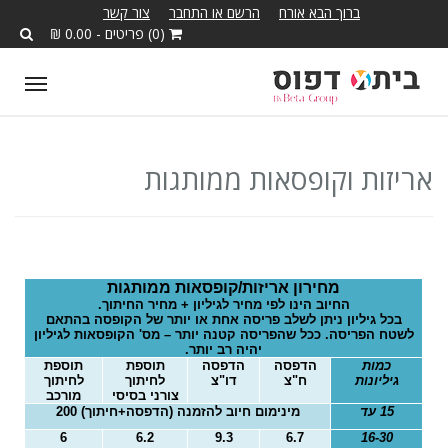
ברוך הבא אורח
הרשם או התחבר
צור קשר
(0) פריטים - 0.00 ₪
T
o
g
g
אריזות וקופסאות ממותגות
l
e
n
a
מחירון אריזות/קופסאות ממותגות
v
החיוב הינו לפי מחיר לגיליון + מחיר החיתוך.
בכל גיליון ניתן לשלב פריסה אחת או יותר של הקופסה בהתאם
i
לשטח הפריסה. ככל שהפריסה קטנה יותר – מס' הקופסאות לגיליון
יהיה רב יותר.
g
כמות
הדפסה
הדפסה
תוספת
תוספת
גיליונות
ח"צ
דו"צ
לחיתוך
לחיתוך
a
צורני בסיסי
מורכב
t
15 עד
מינימום חיוב להזמנה (הדפסה+חיתוך) 200
i
6
6.2
9.3
6.7
16-30