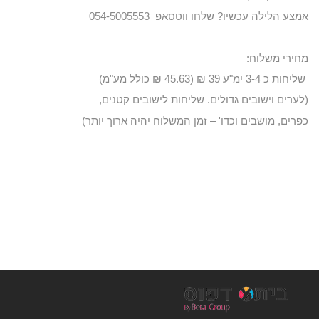
אמצע הלילה עכשיו? שלחו ווטסאפ 054-5005553
מחירי משלוח:
שליחות כ 3-4 ימ"ע 39 ₪ (45.63 ₪ כולל מע"מ)
(לערים וישובים גדולים. שליחות לישובים קטנים,
כפרים, מושבים וכדו' – זמן המשלוח יהיה ארוך יותר)