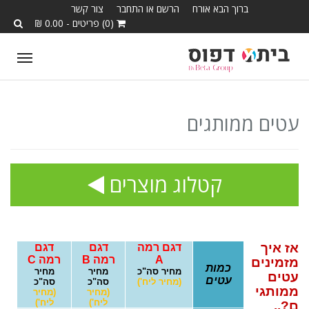
ברוך הבא אורח
הרשם או התחבר
צור קשר
(0) פריטים - 0.00 ₪
T
o
g
g
עטים ממותגים
l
e
n
קטלוג מוצרים
a
v
i
g
אז איך
דגם רמה
דגם
דגם
A
רמה
B
רמה
C
מזמינים
a
כמות
מחיר סה"כ
מחיר
מחיר
עטים
עטים
t
(מחיר ליח')
סה"כ
סה"כ
ממותגי
(מחיר
(מחיר
i
ליח')
ליח')
ם?..