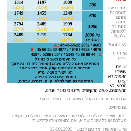
1314
1197
1089
o
300
(4.38)
(3.99)
(3.63)
מתי בפעם
n
האחרונה
1749
1455
1249
500
נתתם
(3.5)
(2.91)
(2.49)
מתנה –
2794
2489
1999
1000
סתם כך –
(2.79)
(2.49)
(1.99)
ללקוחות
2489
2219
1784
כל 1000
שלכם?
נוספים
(1.79)
(2.22)
(2.49)
לא נתתם?!
A
:
45-45-65-22 2852 / 4683
B
:
45-66-85-33 4977 / 4948 / 4682 / 4076
אז הגיע
:
45-86-99-44 5348 / 5347 / 5286 / 4597
C
הזמן...
כל העטים ראש סיכה ג'ל
המחירים אינם כוללים מע"מ (המחיר ליחידה בקירוב)
מה
אז
ומתייחסים להדפסת קובץ אחיד בצבע אחד
עושים?
זמן ייצור כ 7-10 ימ"ע
האמת? לא
המחיר אינו כולל גרפיקה
קמים
ההזמנות כפופות למלאי קיים, דגמים, צבעים,
מכסא, לא
מתאמצים, פשוט מתקשרים אלינו! כי כאלה אנחנו.
אנו נעשה עבורכם הכל. נשמע, נבין, נעצב ובסוף...
גם נדפיס.
כמובן שאתם יכולים לשלוח קובץ משלכם, עיצוב משלכם, סקיצה
משלכם או כל עיצוב שהוא, ואנו נתאים אותו לדרישות.
אז... התקשרו, מחכים לכם.. 03-9013999