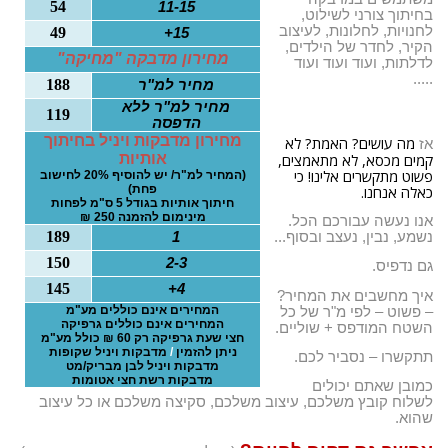
54
11-15
o
בחיתוך צורני לשילוט,
לחנויות, לחלונות, לעיצוב
49
15+
n
הקיר, לחדר של הילדים,
מחירון מדבקה "מחיקה"
לדלתות, ועוד ועוד ועוד
.....
188
מחיר למ"ר
מחיר למ"ר ללא
119
הדפסה
מחירון מדבקות ויניל בחיתוך
מה עושים? האמת? לא
אז
קמים מכסא, לא מתאמצים,
אותיות
פשוט מתקשרים אלינו! כי
(המחיר למ"ר/ יש להוסיף 20% לחישוב
כאלה אנחנו.
פחת)
חיתוך אותיות בגודל 5 ס"מ לפחות
מינימום להזמנה 250 ₪
אנו נעשה עבורכם הכל.
189
נשמע, נבין, נעצב ובסוף...
1
150
2-3
גם נדפיס.
145
4+
איך מחשבים את המחיר?
המחירים אינם כוללים מע"מ
– פשוט – לפי מ"ר של כל
המחירים אינם כוללים גרפיקה
השטח המודפס + שוליים.
חצי שעת גרפיקה רק 60 ₪ כולל מע"מ
ניתן להזמין
/
מדבקות ויניל שקופות
תתקשרו – נסביר לכם.
מדבקות ויניל לבן מבריק/מט
מדבקות רשת חצי אטומות
כמובן שאתם יכולים
לשלוח קובץ משלכם, עיצוב משלכם, סקיצה משלכם או כל עיצוב
שהוא.