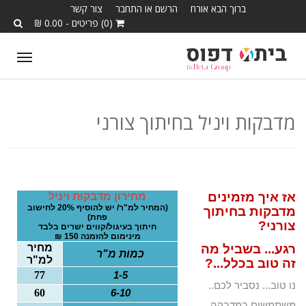
ברוך הבא אורח
הרשם או התחבר
צור קשר
(0) פריטים - 0.00 ₪
T
o
g
g
מדבקות ויניל בחיתוך צורני
l
e
n
a
אז איך מזמינים
מחירון מדבקות ויניל
v
(המחיר למ"ר/ יש להוסיף 20% לחישוב
מדבקות בחיתוך
פחת)
i
צורני?
חיתוך בעיגול/קווים ישרים בלבד
מינימום להזמנה 150 ₪
g
מחיר
רגע... בשביל מה
כמות מ"ר
למ"ר
a
זה טוב בכלל...?
77
1-5
t
נו טוב... נסביר לכם..
60
6-10
i
משתמשים במדבקה