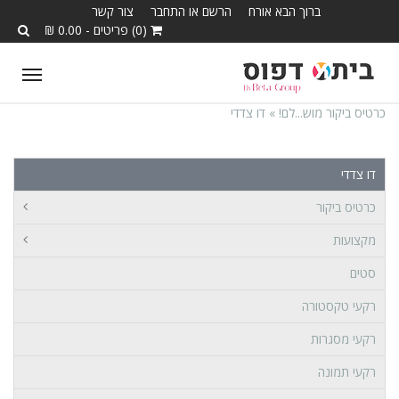
ברוך הבא אורח
הרשם או התחבר
צור קשר
(0) פריטים - 0.00 ₪
ggle
tion
כרטיס ביקור מוש...לם! »
דו צדדי
דו צדדי
כרטיס ביקור
מקצועות
סטים
רקעי טקסטורה
רקעי מסגרות
רקעי תמונה